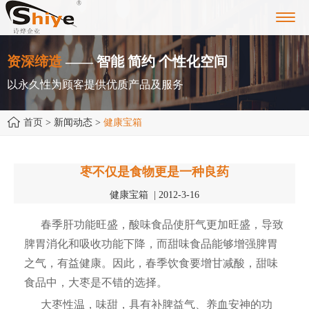
Toggl
navig
资深缔造
—— 智能 简约 个性化空间
以永久性为顾客提供优质产品及服务
首页
> 新闻动态 >
健康宝箱
枣不仅是食物更是一种良药
健康宝箱 | 2012-3-16
春季肝功能旺盛，酸味食品使肝气更加旺盛，导致
脾胃消化和吸收功能下降，而甜味食品能够增强脾胃
之气，有益健康。因此，春季饮食要增甘减酸，甜味
食品中，大枣是不错的选择。
大枣性温，味甜，具有补脾益气、养血安神的功