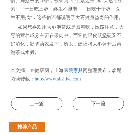
倍、鲜荔枝的26倍，被誉为“维生素之王”和“天然维生
素”。“一日吃三枣，终生不显老”，“日吃十个枣，医
生不用找”，这些俗语都说明了大枣健身益寿的作用。
如果您喜欢用大枣泡茶或是煮着吃，应该注意，大
枣的营养成分主要在果肉中，而它的果皮既坚硬又不
好消化，影响药效发挥，所以，建议将大枣劈开后再
泡茶或水煮。
本文摘自39健康网，上海
医院家具
网整理发布，欢迎
阅读转载：
http://www.shshiye.com
上一篇
下一篇
推荐产品