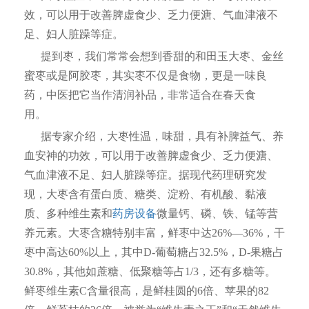
效，可以用于改善脾虚食少、乏力便溏、气血津液不
足、妇人脏躁等症。
提到枣，我们常常会想到香甜的和田玉大枣、金丝
蜜枣或是阿胶枣，其实枣不仅是食物，更是一味良
药，中医把它当作清润补品，非常适合在春天食
用。
据专家介绍，大枣性温，味甜，具有补脾益气、养
血安神的功效，可以用于改善脾虚食少、乏力便溏、
气血津液不足、妇人脏躁等症。据现代药理研究发
现，大枣含有蛋白质、糖类、淀粉、有机酸、黏液
质、多种维生素和
药房设备
微量钙、磷、铁、锰等营
养元素。大枣含糖特别丰富，鲜枣中达26%—36%，干
枣中高达60%以上，其中D-葡萄糖占32.5%，D-果糖占
30.8%，其他如蔗糖、低聚糖等占1/3，还有多糖等。
鲜枣维生素C含量很高，是鲜桂圆的6倍、苹果的82