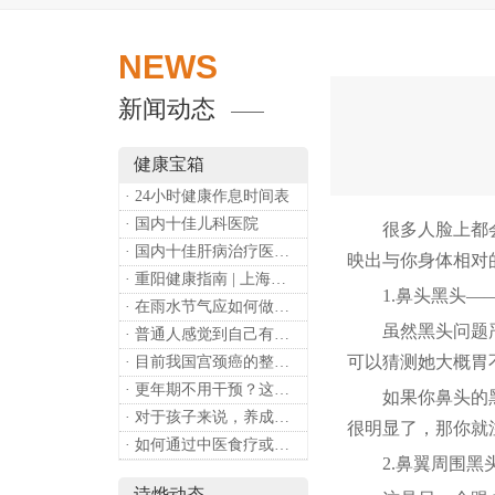
NEWS
新闻动态
健康宝箱
· 24小时健康作息时间表
· 国内十佳儿科医院
很多人脸上都会长
· 国内十佳肝病治疗医院排行
映出与你身体相对
· 重阳健康指南 | 上海诗烨：秋养正当时，这份健康小贴士请收好​
1.鼻头黑头—
· 在雨水节气应如何做好健康保健？
虽然黑头问题严重
· 普通人感觉到自己有心理问题，有哪些方式可以来帮助缓解？
可以猜测她大概胃
· 目前我国宫颈癌的整体流行情况和防治形势如何？
· 更年期不用干预？这是个误会
如果你鼻头的黑头
· 对于孩子来说，养成哪些好习惯能够预防近视？
很明显了，那你就
· 如何通过中医食疗或穴位按摩等方式来祛湿健脾？
2.鼻翼周围黑头
诗烨动态