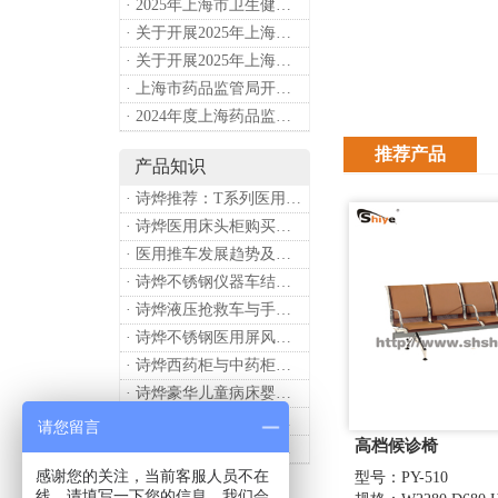
· 2025年上海市卫生健康工作要点
· 关于开展2025年上海市健康街镇建设工作的通知
· 关于开展2025年上海市中小微型企业职业健康帮扶工作的通知
· 上海市药品监管局开展进口医疗器械转境内生产工作调研
· 2024年度上海药品监管工作十大亮点
推荐产品
产品知识
· 诗烨推荐：T系列医用推车介绍
· 诗烨医用床头柜购买联系方式及交货时间
· 医用推车发展趋势及诗烨产品介绍
· 诗烨不锈钢仪器车结构详解及应用用途
· 诗烨液压抢救车与手摇抢救车选购指南
· 诗烨不锈钢医用屏风标准款优选四折屏风的核心缘由
· 诗烨西药柜与中药柜的区别及采购选择影响分析
· 诗烨豪华儿童病床婴幼儿功能设计及使用效果
· 诗烨医用办公桌与普通办公桌的区别及医院采购优势
请您留言
高档候诊椅
· 诗烨网布办公椅与真皮办公椅优势及选购指南
感谢您的关注，当前客服人员不在
型号：PY-510
线，请填写一下您的信息，我们会