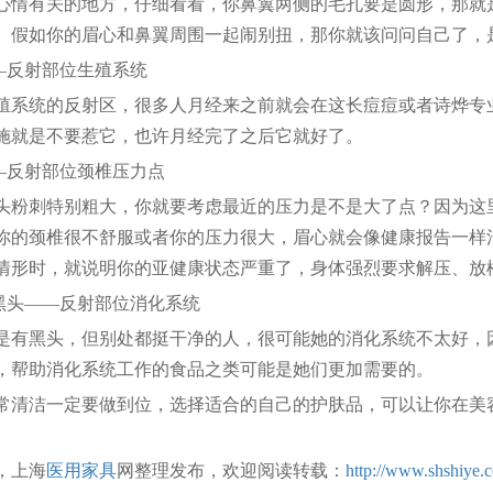
有关的地方，仔细看看，你鼻翼两侧的毛孔要是圆形，那就是
。假如你的眉心和鼻翼周围一起闹别扭，那你就该问问自己了，
反射部位生殖系统
系统的反射区，很多人月经来之前就会在这长痘痘或者诗烨专
施就是不要惹它，也许月经完了之后它就好了。
反射部位颈椎压力点
刺特别粗大，你就要考虑最近的压力是不是大了点？因为这里
你的颈椎很不舒服或者你的压力很大，眉心就会像健康报告一样清
情形时，就说明你的亚健康状态严重了，身体强烈要求解压、放
头——反射部位消化系统
黑头，但别处都挺干净的人，很可能她的消化系统不太好，因
，帮助消化系统工作的食品之类可能是她们更加需要的。
洁一定要做到位，选择适合的自己的护肤品，可以让你在美容
。
，上海
医用家具
网整理发布，欢迎阅读转载：
http://www.shshiye.