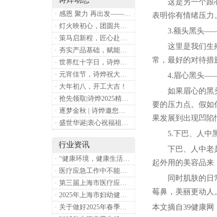
这是另一个跟心情
· 感恩 聚力 再出发——上海诗烨企业发展有限公司成立20周年庆典
表明你有情绪压力
· 灯火映初心，团圆共安康 —— 诗烨恭祝大家元宵喜乐
3.额头黑头——
· 策马启新程，匠心赴华章——诗烨开工大吉
这里是我们生殖
· 夯实产品基础，赋能专业服务——上海诗烨办公椅产品基础知识培训圆满开展
常，最好的对待措
· 世界红十字日，诗烨向全体红十字人致以最诚挚的节日祝福
· 元宵佳节，诗烨祝大家团团圆圆
4.眉心黑头——
· 大年初八，开工大吉！
如果眉心的黑头粉
· 抢先领取|诗烨2025精美台历超前放送！
要的压力点。假如
· 逐梦金秋 | 诗烨邀您共赴第90届中国国际医疗器械博览会
果发展到出现凹陷
· 盛世华诞|衷心祝福祖国母亲昌盛富强！
5.下巴、人中黑
行业资讯
下巴、人中老是有
· “健康环境，健康生活”，上海第37个爱国卫生月系列活动
起外用的美容品来
· 医疗应急工作中不能忽略的设备：医用转运车
同时肌肤的日常清
· 第三届上海市医疗应急青年职业技能大赛暨第八届进博会医疗保障技能大比武活动通知
莓鼻，美丽更动人
· 2025年上海市妇幼健康工作要点
本文摘自39健康网
· 关于做好2025年春季新冠病毒感染等重点传染病防治工作的通知