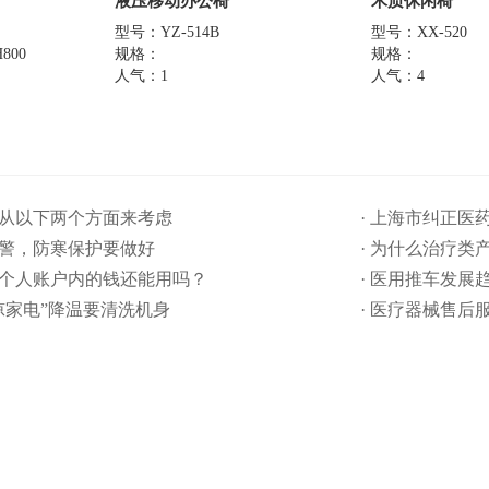
液压移动办公椅
木质休闲椅
型号：YZ-514B
型号：XX-520
800
规格：
规格：
人气：1
人气：4
要从以下两个方面来考虑
· 上海市纠正
预警，防寒保护要做好
· 为什么治疗类
保个人账户内的钱还能用吗​？
· 医用推车发展
清凉家电”降温要清洗机身
· 医疗器械售后