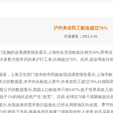
沪外来农民工献血超过70%
行业资讯 | 2012-2-16
施的这项调查报告显示,上海街头无偿献血比例为50%,即有
大多数为低学历的来沪打工者,比例超过70%。此外,急诊用血目前
，上海卫生部门发布的市民献血现况调查报告显示,上海市献血人
关注的数据是,本市街头献血人群中,外来农民工超过70%,白领
开的数据显示,我国人口献血率只有0.87%,低于世界高收入国家的
低于1%的地区必然产生“血荒”。目前,全球仅70多个国家献血比
,全国血液供需矛盾日益激化,已经从局部地区向全国、季节性
介绍,明年下半年,随着各郊区新建三级医院的投入使用,如不采取