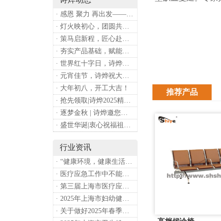
· 感恩 聚力 再出发——上海诗烨企业发展有限公司成立20周年庆典
· 灯火映初心，团圆共安康 —— 诗烨恭祝大家元宵喜乐
· 策马启新程，匠心赴华章——诗烨开工大吉
· 夯实产品基础，赋能专业服务——上海诗烨办公椅产品基础知识培训圆满开展
· 世界红十字日，诗烨向全体红十字人致以最诚挚的节日祝福
· 元宵佳节，诗烨祝大家团团圆圆
· 大年初八，开工大吉！
推荐产品
· 抢先领取|诗烨2025精美台历超前放送！
· 逐梦金秋 | 诗烨邀您共赴第90届中国国际医疗器械博览会
· 盛世华诞|衷心祝福祖国母亲昌盛富强！
行业资讯
· “健康环境，健康生活”，上海第37个爱国卫生月系列活动
· 医疗应急工作中不能忽略的设备：医用转运车
· 第三届上海市医疗应急青年职业技能大赛暨第八届进博会医疗保障技能大比武活动通知
· 2025年上海市妇幼健康工作要点
· 关于做好2025年春季新冠病毒感染等重点传染病防治工作的通知