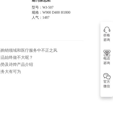
期刊杂志柜
型号：WJ-507
规格：W900 D400 H1800
人气：1487
价格
咨询
医药购销领域和医疗服务中不正之风
产品始终做不大呢？
电话
咨询
趋势及诗烨产品介绍
服务大有可为
官方
微信