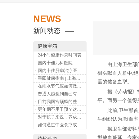
NEWS
新闻动态
健康宝箱
· 24小时健康作息时间表
· 国内十佳儿科医院
由上海卫生部门实
· 国内十佳肝病治疗医院排行
街头献血人群中,绝
· 重阳健康指南 | 上海诗烨：秋养正当时，这份健康小贴士请收好​
需的储备血型。
· 在雨水节气应如何做好健康保健？
据《劳动报》报道
· 普通人感觉到自己有心理问题，有哪些方式可以来帮助缓解？
平。而另一个值得
· 目前我国宫颈癌的整体流行情况和防治形势如何？
· 更年期不用干预？这是个误会
此前,卫生部首度公
· 对于孩子来说，养成哪些好习惯能够预防近视？
生组织认为,献血率
· 如何通过中医食疗或穴位按摩等方式来祛湿健脾？
据卫生部资料显示
型缺血蔓延。专家
诗烨动态