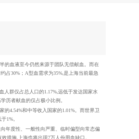
近半的血液至今仍然来源于团队无偿献血。而在
约占30%；A型血需求为35%,是上海当前最急
群仅占总人口的1.17%,远低于发达国家水
和高学历者献血的仅占极小比例。
4.54%和中等收入国家的1.01%。而世界卫
低于1%。
向年度性、一般性向严重、临时偏型向常态偏
有效措施,上海也将出现7万人份用血缺口。