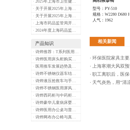
高档候诊椅
· 2025年上海市卫生健康工作要点
型号：PY-510
· 关于开展2025年上海市健康街镇建设工作的通知
规格：W2280 D680 H
· 关于开展2025年上海市中小微型企业职业健康帮扶工作的通知
人气：1962
· 上海市药品监管局开展进口医疗器械转境内生产工作调研
· 2024年度上海药品监管工作十大亮点
相关新闻
产品知识
· 诗烨推荐：T系列医用推车介绍
· 环保医院家具主
· 诗烨医用床头柜购买联系方式及交货时间
· 上海寒潮大风双
· 医用推车发展趋势及诗烨产品介绍
· 诗烨不锈钢仪器车结构详解及应用用途
· 职工离职后，医
· 诗烨液压抢救车与手摇抢救车选购指南
· 天气炎热，用“
· 诗烨不锈钢医用屏风标准款优选四折屏风的核心缘由
· 诗烨西药柜与中药柜的区别及采购选择影响分析
· 诗烨豪华儿童病床婴幼儿功能设计及使用效果
· 诗烨医用办公桌与普通办公桌的区别及医院采购优势
· 诗烨网布办公椅与真皮办公椅优势及选购指南