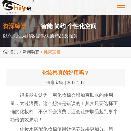
Toggl
navig
资深缔造
—— 智能 简约 个性化空间
以永久性为顾客提供优质产品及服务
首页
> 新闻动态 >
健康宝箱
化妆棉真的好用吗？
健康宝箱 | 2012-1-17
很多朋友认为，用化妆棉会增加爽肤水的使用
量，太过浪费。这个想法是错误的！其实只要选择正
确的化妆棉，不仅不会浪费，还会让护肤品起到事半
功倍的效果哦！
化妆水搭配化妆棉使用让保养效果更加分。第一