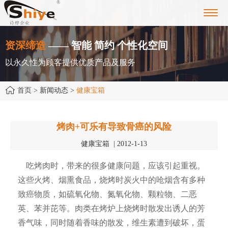
Toggl
navig
资深缔造
—— 智能 简约 个性化空间
以永久性为顾客提供优质产品及服务
首页
> 新闻动态 >
健康宝箱
烤肉+可乐有导致骨癌的风险
健康宝箱 | 2012-1-13
吃烤肉时，带来的很多健康问题，应该引起重视。
这些火烤、烟熏食品，烧烤时炭火中的呛烟含有多种
致癌物质，如硫氧化物、氮氧化物、颗粒物、二恶
英、苯并芘等。肉类在烤炉上烧烤时散发出诱人的芳
香气味，同时随着香味的散发，维生素遭到破坏，蛋