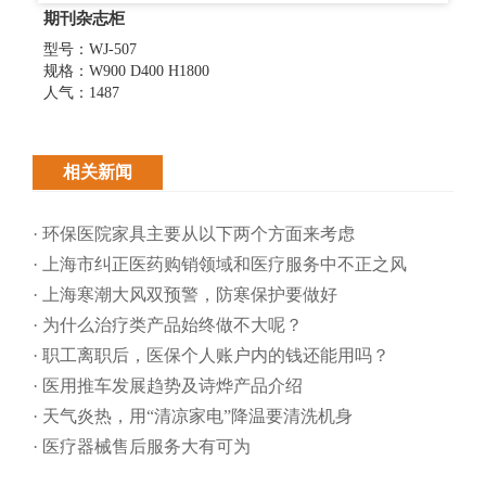
期刊杂志柜
型号：WJ-507
规格：W900 D400 H1800
人气：1487
相关新闻
· 环保医院家具主要从以下两个方面来考虑
· 上海市纠正医药购销领域和医疗服务中不正之风
· 上海寒潮大风双预警，防寒保护要做好
· 为什么治疗类产品始终做不大呢？
· 职工离职后，医保个人账户内的钱还能用吗​？
· 医用推车发展趋势及诗烨产品介绍
· 天气炎热，用“清凉家电”降温要清洗机身
· 医疗器械售后服务大有可为