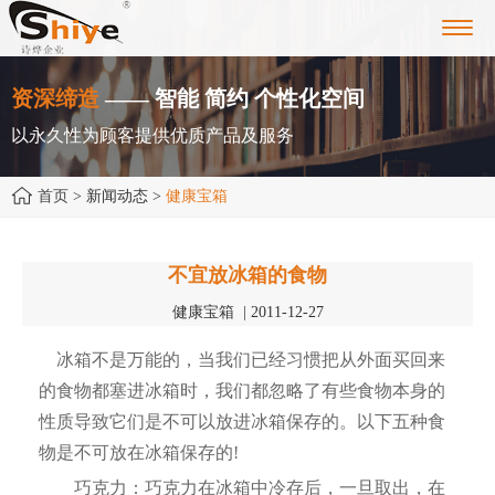
Toggl
navig
资深缔造
—— 智能 简约 个性化空间
以永久性为顾客提供优质产品及服务
首页
> 新闻动态 >
健康宝箱
不宜放冰箱的食物
健康宝箱 | 2011-12-27
冰箱不是万能的，当我们已经习惯把从外面买回来
的食物都塞进冰箱时，我们都忽略了有些食物本身的
性质导致它们是不可以放进冰箱保存的。以下五种食
物是不可放在冰箱保存的!
巧克力：巧克力在冰箱中冷存后，一旦取出，在