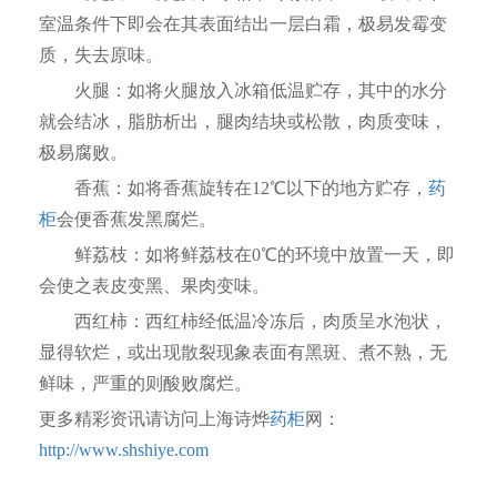
室温条件下即会在其表面结出一层白霜，极易发霉变
质，失去原味。
火腿：如将火腿放入冰箱低温贮存，其中的水分
就会结冰，脂肪析出，腿肉结块或松散，肉质变味，
极易腐败。
香蕉：如将香蕉旋转在12℃以下的地方贮存，
药
柜
会便香蕉发黑腐烂。
鲜荔枝：如将鲜荔枝在0℃的环境中放置一天，即
会使之表皮变黑、果肉变味。
西红柿：西红柿经低温冷冻后，肉质呈水泡状，
显得软烂，或出现散裂现象表面有黑斑、煮不熟，无
鲜味，严重的则酸败腐烂。
更多精彩资讯请访问上海诗烨
药柜
网：
http://www.shshiye.com