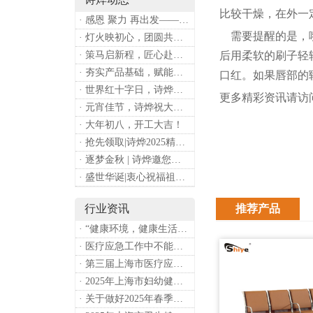
比较干燥，在外一
· 感恩 聚力 再出发——上海诗烨企业发展有限公司成立20周年庆典
需要提醒的是，嘴
· 灯火映初心，团圆共安康 —— 诗烨恭祝大家元宵喜乐
· 策马启新程，匠心赴华章——诗烨开工大吉
后用柔软的刷子轻
· 夯实产品基础，赋能专业服务——上海诗烨办公椅产品基础知识培训圆满开展
口红。如果唇部的
· 世界红十字日，诗烨向全体红十字人致以最诚挚的节日祝福
更多精彩资讯请访
· 元宵佳节，诗烨祝大家团团圆圆
· 大年初八，开工大吉！
· 抢先领取|诗烨2025精美台历超前放送！
· 逐梦金秋 | 诗烨邀您共赴第90届中国国际医疗器械博览会
· 盛世华诞|衷心祝福祖国母亲昌盛富强！
行业资讯
推荐产品
· “健康环境，健康生活”，上海第37个爱国卫生月系列活动
· 医疗应急工作中不能忽略的设备：医用转运车
· 第三届上海市医疗应急青年职业技能大赛暨第八届进博会医疗保障技能大比武活动通知
· 2025年上海市妇幼健康工作要点
· 关于做好2025年春季新冠病毒感染等重点传染病防治工作的通知