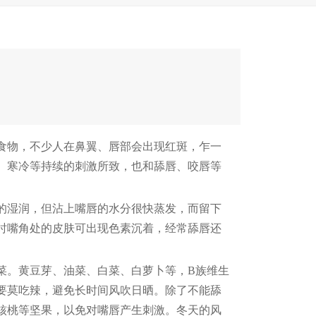
食物，不少人在鼻翼、唇部会出现红斑，乍一
、寒冷等持续的刺激所致，也和舔唇、咬唇等
的湿润，但沾上嘴唇的水分很快蒸发，而留下
时嘴角处的皮肤可出现色素沉着，经常舔唇还
菜。黄豆芽、油菜、白菜、白萝卜等，B族维生
要莫吃辣，避免长时间风吹日晒。除了不能舔
核桃等坚果，以免对嘴唇产生刺激。冬天的风