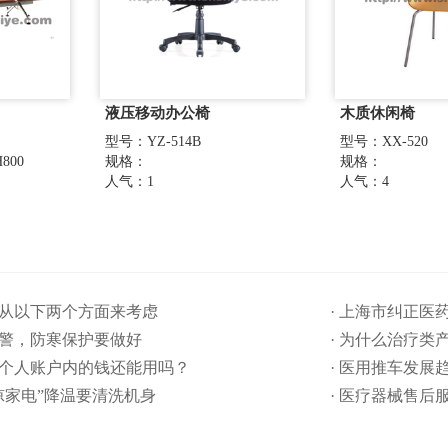
液压移动办公椅
木质休闲椅
型号：YZ-514B
型号：XX-520
800
规格：
规格：
人气：1
人气：4
要从以下两个方面来考虑
· 上海市纠正
预警，防寒保护要做好
· 为什么治疗类
保个人账户内的钱还能用吗​？
· 医用推车发展
清凉家电”降温要清洗机身
· 医疗器械售后