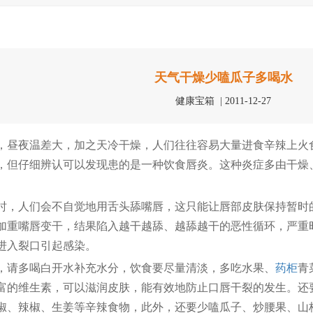
天气干燥少嗑瓜子多喝水
健康宝箱 | 2011-12-27
昼夜温差大，加之天冷干燥，人们往往容易大量进食辛辣上火
，但仔细辨认可以发现患的是一种饮食唇炎。这种炎症多由干燥
，人们会不自觉地用舌头舔嘴唇，这只能让唇部皮肤保持暂时
加重嘴唇变干，结果陷入越干越舔、越舔越干的恶性循环，严重
进入裂口引起感染。
请多喝白开水补充水分，饮食要尽量清淡，多吃水果、
药柜
青
富的维生素，可以滋润皮肤，能有效地防止口唇干裂的发生。还
椒、辣椒、生姜等辛辣食物，此外，还要少嗑瓜子、炒腰果、山