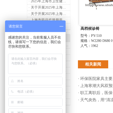
· 2025年上海市卫生健康工作要点
· 关于开展2025年上海市健康街镇建设工作的通知
· 关于开展2025年上海市中小微型企业职业健康帮扶工作的通知
· 上海市药品监管局开展进口医疗器械转境内生产工作调研
请您留言
· 2024年度上海药品监管工作十大亮点
高档候诊椅
型号：PY-510
感谢您的关注，当前客服人员不在
产品知识
规格：W2280 D680 H
线，请填写一下您的信息，我们会
· 诗烨推荐：T系列医用推车介绍
人气：1962
尽快和您联系。
· 诗烨医用床头柜购买联系方式及交货时间
· 医用推车发展趋势及诗烨产品介绍
相关新闻
· 诗烨不锈钢仪器车结构详解及应用用途
· 诗烨液压抢救车与手摇抢救车选购指南
· 诗烨不锈钢医用屏风标准款优选四折屏风的核心缘由
· 环保医院家具主
· 诗烨西药柜与中药柜的区别及采购选择影响分析
· 上海寒潮大风双
· 诗烨豪华儿童病床婴幼儿功能设计及使用效果
· 职工离职后，医
· 诗烨医用办公桌与普通办公桌的区别及医院采购优势
· 天气炎热，用“
· 诗烨网布办公椅与真皮办公椅优势及选购指南