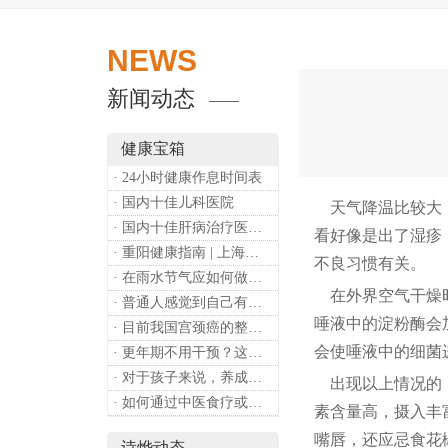
NEWS
新闻动态
健康宝箱
· 24小时健康作息时间表
· 国内十佳儿科医院
天气降温比较大，
· 国内十佳肝病治疗医院排行
看好像是出了湿疹
· 重阳健康指南 | 上海诗烨：秋养正当时，这份健康小贴士请收好​
不良习惯有关。
· 在雨水节气应如何做好健康保健？
在外界空气干燥时
· 普通人感觉到自己有心理问题，有哪些方式可以来帮助缓解？
唾液中的淀粉酶会
· 目前我国宫颈癌的整体流行情况和防治形势如何？
会使唾液中的细菌
· 更年期不用干预？这是个误会
· 对于孩子来说，养成哪些好习惯能够预防近视？
出现以上情况的，
· 如何通过中医食疗或穴位按摩等方式来祛湿健脾？
素含量高，摄入丰
嘴唇，还应忌食花
诗烨动态