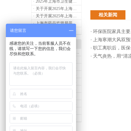
· 2025年上海市卫生健康工作要点
· 关于开展2025年上海市健康街镇建设工作的通知
相关新闻
· 关于开展2025年上海市中小微型企业职业健康帮扶工作的通知
· 上海市药品监管局开展进口医疗器械转境内生产工作调研
请您留言
· 2024年度上海药品监管工作十大亮点
· 环保医院家具主
· 上海寒潮大风双
感谢您的关注，当前客服人员不在
产品知识
· 职工离职后，医
线，请填写一下您的信息，我们会
· 诗烨推荐：T系列医用推车介绍
尽快和您联系。
· 天气炎热，用“
· 诗烨医用床头柜购买联系方式及交货时间
· 医用推车发展趋势及诗烨产品介绍
· 诗烨不锈钢仪器车结构详解及应用用途
· 诗烨液压抢救车与手摇抢救车选购指南
· 诗烨不锈钢医用屏风标准款优选四折屏风的核心缘由
· 诗烨西药柜与中药柜的区别及采购选择影响分析
· 诗烨豪华儿童病床婴幼儿功能设计及使用效果
· 诗烨医用办公桌与普通办公桌的区别及医院采购优势
· 诗烨网布办公椅与真皮办公椅优势及选购指南