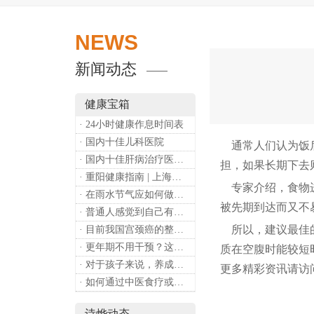
NEWS
新闻动态
健康宝箱
· 24小时健康作息时间表
· 国内十佳儿科医院
通常人们认为饭后
· 国内十佳肝病治疗医院排行
担，如果长期下去
· 重阳健康指南 | 上海诗烨：秋养正当时，这份健康小贴士请收好​
专家介绍，食物
· 在雨水节气应如何做好健康保健？
被先期到达而又不
· 普通人感觉到自己有心理问题，有哪些方式可以来帮助缓解？
所以，建议最佳的
· 目前我国宫颈癌的整体流行情况和防治形势如何？
· 更年期不用干预？这是个误会
质在空腹时能较短
· 对于孩子来说，养成哪些好习惯能够预防近视？
更多精彩资讯请访
· 如何通过中医食疗或穴位按摩等方式来祛湿健脾？
诗烨动态