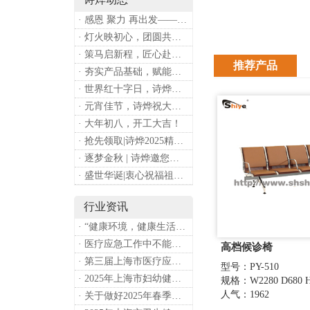
· 感恩 聚力 再出发——上海诗烨企业发展有限公司成立20周年庆典
· 灯火映初心，团圆共安康 —— 诗烨恭祝大家元宵喜乐
· 策马启新程，匠心赴华章——诗烨开工大吉
推荐产品
· 夯实产品基础，赋能专业服务——上海诗烨办公椅产品基础知识培训圆满开展
· 世界红十字日，诗烨向全体红十字人致以最诚挚的节日祝福
· 元宵佳节，诗烨祝大家团团圆圆
· 大年初八，开工大吉！
· 抢先领取|诗烨2025精美台历超前放送！
· 逐梦金秋 | 诗烨邀您共赴第90届中国国际医疗器械博览会
· 盛世华诞|衷心祝福祖国母亲昌盛富强！
行业资讯
· “健康环境，健康生活”，上海第37个爱国卫生月系列活动
· 医疗应急工作中不能忽略的设备：医用转运车
高档候诊椅
· 第三届上海市医疗应急青年职业技能大赛暨第八届进博会医疗保障技能大比武活动通知
型号：PY-510
· 2025年上海市妇幼健康工作要点
规格：W2280 D680 H
人气：1962
· 关于做好2025年春季新冠病毒感染等重点传染病防治工作的通知