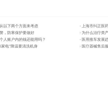
要从以下两个方面来考虑
· 上海市纠正
预警，防寒保护要做好
· 为什么治疗类
保个人账户内的钱还能用吗​？
· 医用推车发展
清凉家电”降温要清洗机身
· 医疗器械售后