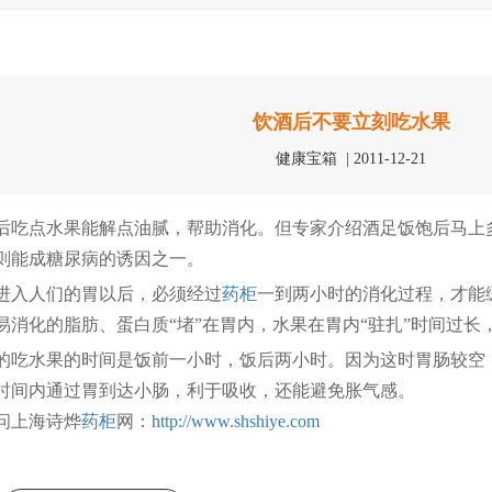
饮酒后不要立刻吃水果
健康宝箱 | 2011-12-21
吃点水果能解点油腻，帮助消化。但专家介绍酒足饭饱后马上
则能成糖尿病的诱因之一。
进入人们的胃以后，必须经过
药柜
一到两小时的消化过程，才能
易消化的脂肪、蛋白质“堵”在胃内，水果在胃内“驻扎”时间过长
吃水果的时间是饭前一小时，饭后两小时。因为这时胃肠较空
时间内通过胃到达小肠，利于吸收，还能避免胀气感。
问上海诗烨
药柜
网：
http://www.shshiye.com