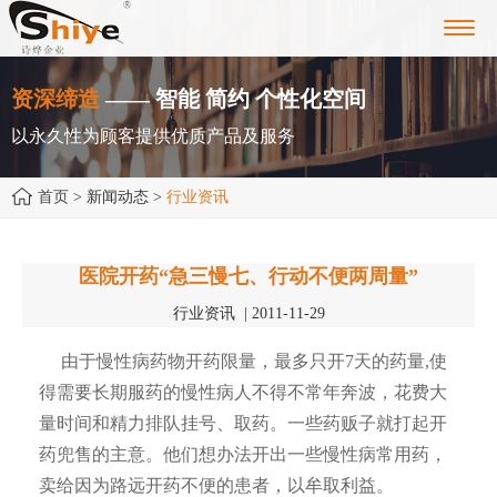
Toggl
navig
资深缔造
—— 智能 简约 个性化空间
以永久性为顾客提供优质产品及服务
首页
> 新闻动态 >
行业资讯
医院开药“急三慢七、行动不便两周量”
行业资讯 | 2011-11-29
由于慢性病药物开药限量，最多只开7天的药量,使
得需要长期服药的慢性病人不得不常年奔波，花费大
量时间和精力排队挂号、取药。一些药贩子就打起开
药兜售的主意。他们想办法开出一些慢性病常用药，
卖给因为路远开药不便的患者，以牟取利益。