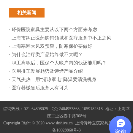
相关新闻
· 环保医院家具主要从以下两个方面来考虑
· 上海市纠正医药购销领域和医疗服务中不正之风
· 上海寒潮大风双预警，防寒保护要做好
· 为什么治疗类产品始终做不大呢？
· 职工离职后，医保个人账户内的钱还能用吗​？
· 医用推车发展趋势及诗烨产品介绍
· 天气炎热，用“清凉家电”降温要清洗机身
· 医疗器械售后服务大有可为
咨询热线：021-64898025 QQ:2404953868, 1059182318 地址：上海莘
庄工业区春中路308号
Copyright Right © 2020 www.shshiye.cn 上海诗烨医院家具厂家
沪ICP
备10028860号-3