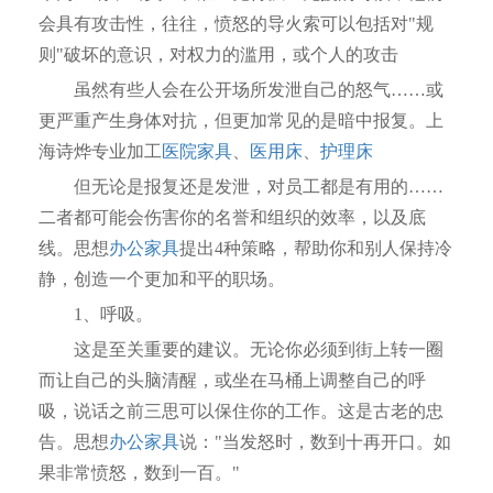
会具有攻击性，往往，愤怒的导火索可以包括对"规
则"破坏的意识，对权力的滥用，或个人的攻击
虽然有些人会在公开场所发泄自己的怒气……或
更严重产生身体对抗，但更加常见的是暗中报复。上
海诗烨专业加工
医院家具
、
医用床
、
护理床
但无论是报复还是发泄，对员工都是有用的……
二者都可能会伤害你的名誉和组织的效率，以及底
线。思想
办公家具
提出4种策略，帮助你和别人保持冷
静，创造一个更加和平的职场。
1、呼吸。
这是至关重要的建议。无论你必须到街上转一圈
而让自己的头脑清醒，或坐在马桶上调整自己的呼
吸，说话之前三思可以保住你的工作。这是古老的忠
告。思想
办公家具
说："当发怒时，数到十再开口。如
果非常愤怒，数到一百。"