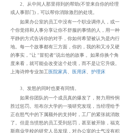
2、从中间人那里得到的帮助(不管来自你的经理
或人事部门)，可以帮你消除激烈的处境。
如果办公室的员工中没有一个职业调停人，或一
个你觉得和人事分享让你不舒服的事情的人，用一种
平静的方式告诉你的对手，你如何希望被认为是内行
地。每一个故事都有三方面，你的，我的和又冷又硬
的事实，"让 "冒犯者"说出他的故事 。如果你换个角
度来看，就可能会改变这个处境，而不是让它升级。
上海诗烨专业加工
医院家具
、
医用床
、
护理床
3、发怒的同时也要有同情。
如果你团队的一个成员真的爆发了，努力用怜悯
胜过惩罚。坦布尔大学的一项研究发现，当经理给予
正在怒气中的下属额外的支持时，工厂的紧张就消散
了。但是当愤怒的员工受到惩罚，甚至被开除，福克
斯商业学校的研究人员发现，对办公室的士气没有积