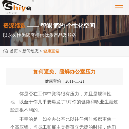
Toggl
navig
资深缔造
—— 智能 简约 个性化空间
以永久性为顾客提供优质产品及服务
首页
> 新闻动态 >
健康宝箱
如何避免、缓解办公室压力
健康宝箱 | 2011-11-21
你是否在工作中觉得很有压力，并且是规律性
地，以至于你几乎要爆发了?对你的健康和职业生涯这
些是很不利的。
不幸的是，如今办公室比以往任何时候都更像一
个高压锅，当员工和雇主觉得孤立无援的时候，他们