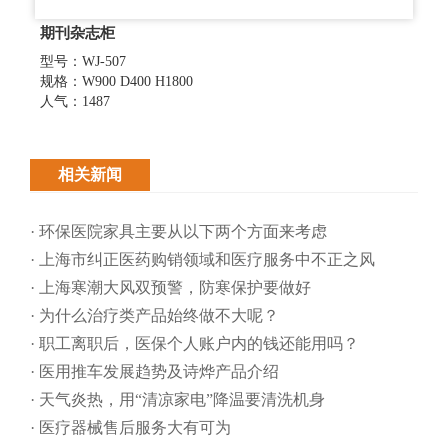
期刊杂志柜
型号：WJ-507
规格：W900 D400 H1800
人气：1487
相关新闻
· 环保医院家具主要从以下两个方面来考虑
· 上海市纠正医药购销领域和医疗服务中不正之风
· 上海寒潮大风双预警，防寒保护要做好
· 为什么治疗类产品始终做不大呢？
· 职工离职后，医保个人账户内的钱还能用吗​？
· 医用推车发展趋势及诗烨产品介绍
· 天气炎热，用“清凉家电”降温要清洗机身
· 医疗器械售后服务大有可为