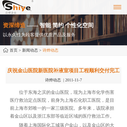
Toggl
navig
资深缔造
—— 智能 简约 个性化空间
以永久性为顾客提供优质产品及服务
首页
> 新闻动态 >
诗烨动态
庆祝金山医院新医院补液室项目工程顺利交付完工
诗烨动态 | 2011-11-7
位于东海之滨的金山医院，现为上海市化学伤害
医疗救治定点医院，前身为上海石化职工医院，是目
前上海市郊唯一的一家三级医院。多年来，该院承担
着金山区以及浙江东部等临近区域的医疗救治工作。
随着上海国际化工城落户金山，以及金山区的大