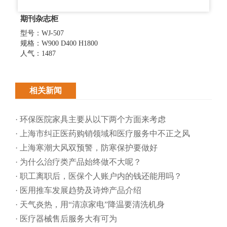
期刊杂志柜
型号：WJ-507
规格：W900 D400 H1800
人气：1487
相关新闻
· 环保医院家具主要从以下两个方面来考虑
· 上海市纠正医药购销领域和医疗服务中不正之风
· 上海寒潮大风双预警，防寒保护要做好
· 为什么治疗类产品始终做不大呢？
· 职工离职后，医保个人账户内的钱还能用吗​？
· 医用推车发展趋势及诗烨产品介绍
· 天气炎热，用“清凉家电”降温要清洗机身
· 医疗器械售后服务大有可为