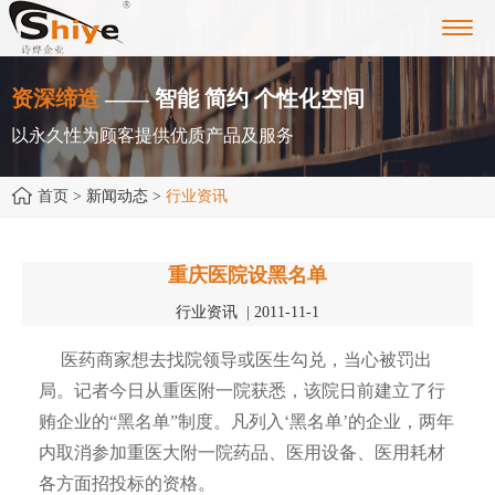
Toggl
navig
资深缔造
—— 智能 简约 个性化空间
以永久性为顾客提供优质产品及服务
首页
> 新闻动态 >
行业资讯
重庆医院设黑名单
行业资讯 | 2011-11-1
医药商家想去找院领导或医生勾兑，当心被罚出
局。记者今日从重医附一院获悉，该院日前建立了行
贿企业的“黑名单”制度。凡列入‘黑名单’的企业，两年
内取消参加重医大附一院药品、医用设备、医用耗材
各方面招投标的资格。