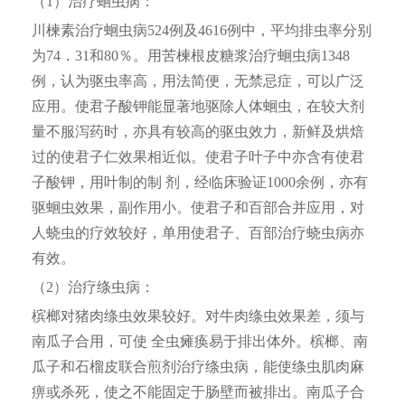
（1）治疗蛔虫病：
川楝素治疗蛔虫病524例及4616例中，平均排虫率分别
为74．31和80％。用苦楝根皮糖浆治疗蛔虫病1348
例，认为驱虫率高，用法简便，无禁忌症，可以广泛
应用。使君子酸钾能显著地驱除人体蛔虫，在较大剂
量不服泻药时，亦具有较高的驱虫效力，新鲜及烘焙
过的使君子仁效果相近似。使君子叶子中亦含有使君
子酸钾，用叶制的制 剂，经临床验证1000余例，亦有
驱蛔虫效果，副作用小。使君子和百部合并应用，对
人蛲虫的疗效较好，单用使君子、百部治疗蛲虫病亦
有效。
（2）治疗绦虫病：
槟榔对猪肉绦虫效果较好。对牛肉绦虫效果差，须与
南瓜子合用，可使 全虫瘫痪易于排出体外。槟榔、南
瓜子和石榴皮联合煎剂治疗绦虫病，能使绦虫肌肉麻
痹或杀死，使之不能固定于肠壁而被排出。南瓜子合