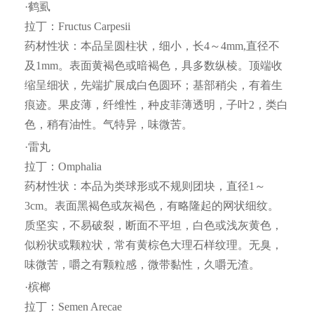
·鹤虱
拉丁：Fructus Carpesii
药材性状：本品呈圆柱状，细小，长4～4mm,直径不
及1mm。表面黄褐色或暗褐色，具多数纵棱。顶端收
缩呈细状，先端扩展成白色圆环；基部稍尖，有着生
痕迹。果皮薄，纤维性，种皮菲薄透明，子叶2，类白
色，稍有油性。气特异，味微苦。
·雷丸
拉丁：Omphalia
药材性状：本品为类球形或不规则团块，直径1～
3cm。表面黑褐色或灰褐色，有略隆起的网状细纹。
质坚实，不易破裂，断面不平坦，白色或浅灰黄色，
似粉状或颗粒状，常有黄棕色大理石样纹理。无臭，
味微苦，嚼之有颗粒感，微带黏性，久嚼无渣。
·槟榔
拉丁：Semen Arecae