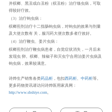
并槟榔、黑丑或白丑粉（槟丑粉）治疗绦虫病，可取
得较好疗效。
（3）治疗钩虫病：
槟榔煎剂治疗十二指肠钩虫病，对钩虫的效果与剂量
及大使次数有 关，服泻药大便次数多者疗效好。
（4）治疗鞭虫、姜片虫病：
槟榔煎剂治疗鞭虫病患者，自觉症状消失，一月后未
发现虫 卵。槟榔、辣椒子和灭虫宁合用治姜片虫病及
钩虫病，效果较满意。
诗烨生产销售各类
药品柜
，包扣
西药柜
、
中药柜
等。
更多药物资讯请访问诗烨医用家具网：
http://www.shshiye.com
。