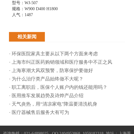
型号：WJ-507
规格：W900 D400 H1800
人气：1487
相关新闻
· 环保医院家具主要从以下两个方面来考虑
· 上海市纠正医药购销领域和医疗服务中不正之风
· 上海寒潮大风双预警，防寒保护要做好
· 为什么治疗类产品始终做不大呢？
· 职工离职后，医保个人账户内的钱还能用吗​？
· 医用推车发展趋势及诗烨产品介绍
· 天气炎热，用“清凉家电”降温要清洗机身
· 医疗器械售后服务大有可为
咨询热线：021-64898025 QQ:2404953868, 1059182318 地址：上海莘