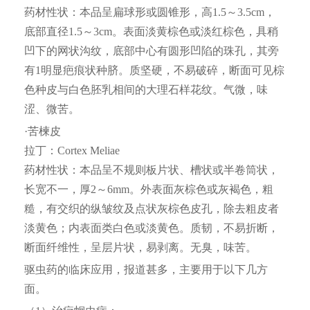
药材性状：本品呈扁球形或圆锥形，高1.5～3.5cm，
底部直径1.5～3cm。表面淡黄棕色或淡红棕色，具稍
凹下的网状沟纹，底部中心有圆形凹陷的珠孔，其旁
有1明显疤痕状种脐。质坚硬，不易破碎，断面可见棕
色种皮与白色胚乳相间的大理石样花纹。气微，味
涩、微苦。
·苦楝皮
拉丁：Cortex Meliae
药材性状：本品呈不规则板片状、槽状或半卷筒状，
长宽不一，厚2～6mm。外表面灰棕色或灰褐色，粗
糙，有交织的纵皱纹及点状灰棕色皮孔，除去粗皮者
淡黄色；内表面类白色或淡黄色。质韧，不易折断，
断面纤维性，呈层片状，易剥离。无臭，味苦。
驱虫药的临床应用，报道甚多，主要用于以下几方
面。