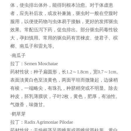
体，使虫排出体外，能得到根本治愈。对于体虚患
者，应先补后攻，或攻补兼施，驱虫时一般在空腹时
服用，以便使药物与虫体易于接触，更好的发挥驱虫
效果。常配伍泻下药，促虫排出。部分驱虫药毒性较
大，孕妇慎用。常用的驱虫药有苦楝皮、使君子、槟
榔、南瓜子和雷丸等。
·南瓜子
拉丁：Semen Moschatae
药材性状：种子扁圆形，长1.2～1.8cm，宽0.7～1cm。
表面淡黄白色至淡黄色，两面平坦而微隆起，边缘稍
有棱，一端略尖，有珠孔，种脐稍突或不明显。除去
种皮，胚乳薄膜状，子叶2枚，黄色，肥厚，有油性。
气微香，味微甘。
·鹤草芽
拉丁：Radix Agrimoniae Pilodae
药材性状：干燥根茎呈圆锥形或圆锥状圆柱形，黄白