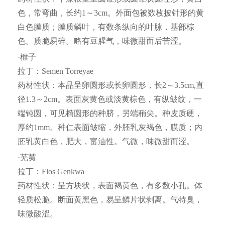
色，常弯曲，长约1～3cm。外面包被数枚披针形的黄
白色膜质；膜质鳞叶，有数条纵向的叶脉，基部棕
色。质脆易碎。略有豆腥气，味微甜而后苦涩。
·榧子
拉丁：Semen Torreyae
药材性状：本品呈卵圆形或长卵圆形，长2～3.5cm,直
径1.3～2cm。表面灰黄色或淡黄棕色，有纵皱纹，一
端钝圆，可见椭圆形的种脐，另端稍尖。种皮质硬，
厚约1mm。种仁表面皱缩，外胚乳灰褐色，膜质；内
胚乳黄白色，肥大，富油性。气微，味微甜而涩。
·芜荑
拉丁：Flos Genkwa
药材性状：呈方块状，表面褐黄色，有多数小孔。体
轻质松脆。断面黄黑色，易呈鳞片状剥离。气特臭，
味微酸涩。