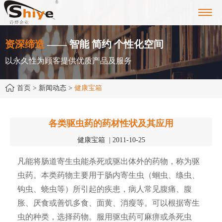
Toggl
navig
资深缔造
—— 智能 简约 个性化空间
以永久性为顾客提供优质产品及服务
首页
> 新闻动态 >
健康宝箱
各类驱虫药的药材性状及其应用
健康宝箱 | 2011-10-25
凡能将肠道寄生虫能杀死或驱出体外的药物，称为驱
虫药。本类药物主要用于肠内寄生虫（蛔虫、绦虫、
钩虫、蛲虫等）所引起的疾患，病人常见腹痛、腹
胀、厌食或善饥多食、面黄、消瘦等。可以根据寄生
虫的种类，选择药物。服用驱虫药可麻痹或杀死虫