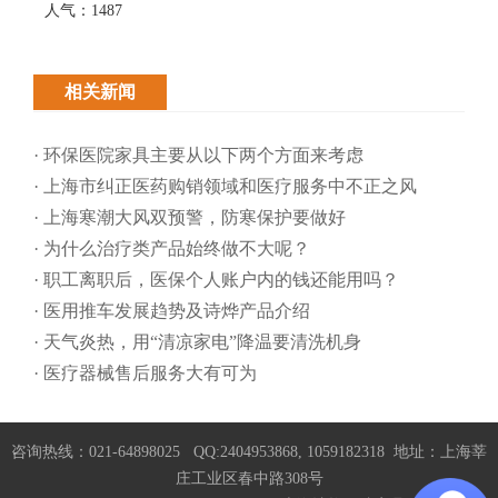
人气：1487
相关新闻
· 环保医院家具主要从以下两个方面来考虑
· 上海市纠正医药购销领域和医疗服务中不正之风
· 上海寒潮大风双预警，防寒保护要做好
· 为什么治疗类产品始终做不大呢？
· 职工离职后，医保个人账户内的钱还能用吗​？
· 医用推车发展趋势及诗烨产品介绍
· 天气炎热，用“清凉家电”降温要清洗机身
· 医疗器械售后服务大有可为
咨询热线：021-64898025 QQ:2404953868, 1059182318 地址：上海莘
庄工业区春中路308号