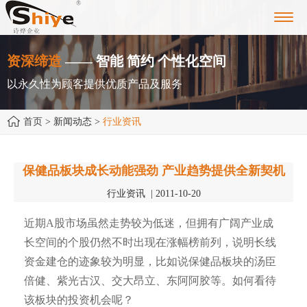
Toggl
navig
资深缔造
—— 智能 简约 个性化空间
以永久性为顾客提供优质产品及服务
首页
> 新闻动态 >
行业资讯
保健品板块成长动能强劲 产业趋势提供全新契机
行业资讯 | 2011-10-20
近期A股市场虽然走势较为低迷，但拥有广阔产业成
长空间的个股仍然不时出现在涨幅榜前列，说明长线
资金建仓的迹象较为明显，比如说保健品板块的汤臣
倍健、紫光古汉、交大昂立、东阿阿胶等。如何看待
该板块的投资机会呢？