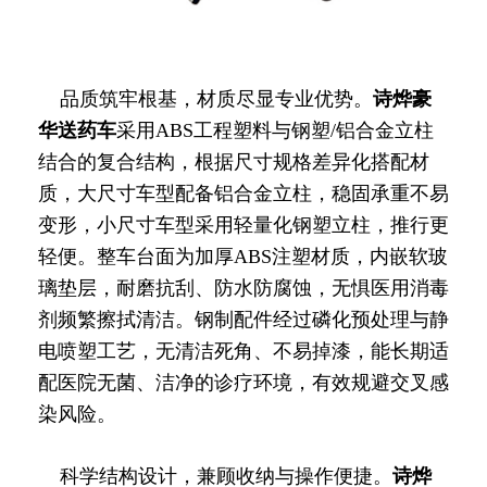
品质筑牢根基，材质尽显专业优势。
诗烨
豪
华送药车
采用ABS工程塑料与钢塑/铝合金立柱
结合的复合结构，根据尺寸规格差异化搭配材
质，大尺寸车型配备铝合金立柱，稳固承重不易
变形，小尺寸车型采用轻量化钢塑立柱，推行更
轻便。整车台面为加厚ABS注塑材质，内嵌软玻
璃垫层，耐磨抗刮、防水防腐蚀，无惧医用消毒
剂频繁擦拭清洁。钢制配件经过磷化预处理与静
电喷塑工艺，无清洁死角、不易掉漆，能长期适
配医院无菌、洁净的诊疗环境，有效规避交叉感
染风险。
科学结构设计，兼顾收纳与操作便捷。
诗烨