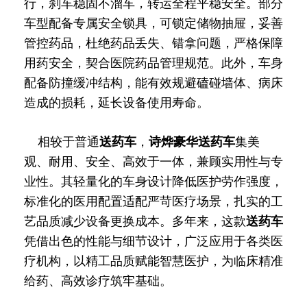
行，刹车稳固不溜车，转运全程平稳安全。部分
车型配备专属安全锁具，可锁定储物抽屉，妥善
管控药品，杜绝药品丢失、错拿问题，严格保障
用药安全，契合医院药品管理规范。此外，车身
配备防撞缓冲结构，能有效规避磕碰墙体、病床
造成的损耗，延长设备使用寿命。
相较于普通
送药车
，
诗烨
豪华送药车
集美
观、耐用、安全、高效于一体，兼顾实用性与专
业性。其轻量化的车身设计降低医护劳作强度，
标准化的医用配置适配严苛医疗场景，扎实的工
艺品质减少设备更换成本。多年来，这款
送药车
凭借出色的性能与细节设计，广泛应用于各类医
疗机构，以精工品质赋能智慧医护，为临床精准
给药、高效诊疗筑牢基础。