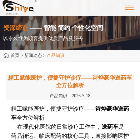
Toggl
navig
资深缔造
—— 智能 简约 个性化空间
以永久性为顾客提供优质产品及服务
首页
> 新闻动态 >
产品知识
精工赋能医护，便捷守护诊疗——诗烨豪华送药车
全方位解析
产品知识 | 2026-5-18
精工赋能医护，便捷守护诊疗——
诗烨
豪华送药
车
全方位解析
在现代化医院的日常诊疗工作中，
送药车
是
药品转运、临床配药的核心工具，直接影响医护