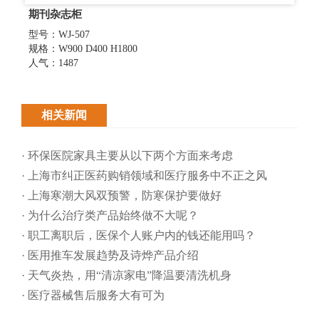
期刊杂志柜
型号：WJ-507
规格：W900 D400 H1800
人气：1487
相关新闻
· 环保医院家具主要从以下两个方面来考虑
· 上海市纠正医药购销领域和医疗服务中不正之风
· 上海寒潮大风双预警，防寒保护要做好
· 为什么治疗类产品始终做不大呢？
· 职工离职后，医保个人账户内的钱还能用吗​？
· 医用推车发展趋势及诗烨产品介绍
· 天气炎热，用“清凉家电”降温要清洗机身
· 医疗器械售后服务大有可为