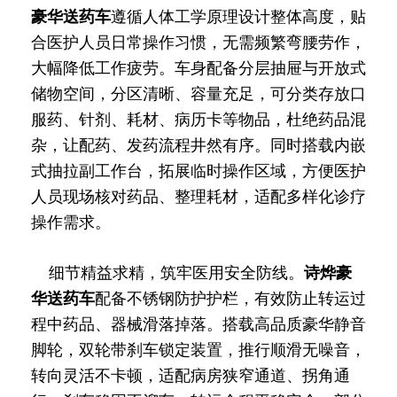
豪华送药车
遵循人体工学原理设计整体高度，贴
合医护人员日常操作习惯，无需频繁弯腰劳作，
大幅降低工作疲劳。车身配备分层抽屉与开放式
储物空间，分区清晰、容量充足，可分类存放口
服药、针剂、耗材、病历卡等物品，杜绝药品混
杂，让配药、发药流程井然有序。同时搭载内嵌
式抽拉副工作台，拓展临时操作区域，方便医护
人员现场核对药品、整理耗材，适配多样化诊疗
操作需求。
细节精益求精，筑牢医用安全防线。
诗烨
豪
华送药车
配备不锈钢防护护栏，有效防止转运过
程中药品、器械滑落掉落。搭载高品质豪华静音
脚轮，双轮带刹车锁定装置，推行顺滑无噪音，
转向灵活不卡顿，适配病房狭窄通道、拐角通