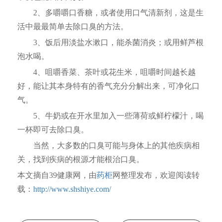
2、多嚼嚼口香糖，或者使用口气清新剂，这是生
活中最最简单去除口臭的方法。
3、饭后用淡盐水漱口，能杀菌消炎；或用鲜芦根
泡水喝。
4、咀嚼香菜、茶叶或花生米，咀嚼时间越长越
好，能让其本身特有的香气充分分解出来，可净化口
气。
5、牛奶或在开水里加入一些薄荷或鲜柠檬汁，喝
一杯即可去除口臭。
当然，大多数的口臭可能与身体上的其他疾病相
关，找到疾病的根源才能根治口臭。
本文摘自39健康网，由
药柜
网整理发布，欢迎阅读转
载：
http://www.shshiye.com/