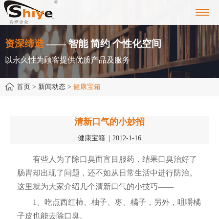
Toggl
navig
资深缔造
—— 智能 简约 个性化空间
以永久性为顾客提供优质产品及服务
首页
> 新闻动态 >
健康宝箱
清新口气的小妙招
健康宝箱 | 2012-1-16
有些人为了除口臭而盲目服药，结果口臭治好了
肠胃却出现了问题，还不如从日常生活中进行防治。
这里就为大家介绍几个清新口气的小技巧——
1、吃点西红柿、柚子、枣、橘子，另外，咀嚼橘
子皮也能去除口臭。