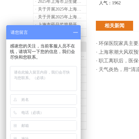
· 2025年上海市卫生健康工作要点
人气：1962
· 关于开展2025年上海市健康街镇建设工作的通知
· 关于开展2025年上海市中小微型企业职业健康帮扶工作的通知
· 上海市药品监管局开展进口医疗器械转境内生产工作调研
相关新闻
请您留言
· 2024年度上海药品监管工作十大亮点
· 环保医院家具主
感谢您的关注，当前客服人员不在
产品知识
线，请填写一下您的信息，我们会
· 上海寒潮大风双
· 诗烨推荐：T系列医用推车介绍
尽快和您联系。
· 职工离职后，医
· 诗烨医用床头柜购买联系方式及交货时间
· 天气炎热，用“
· 医用推车发展趋势及诗烨产品介绍
· 诗烨不锈钢仪器车结构详解及应用用途
· 诗烨液压抢救车与手摇抢救车选购指南
· 诗烨不锈钢医用屏风标准款优选四折屏风的核心缘由
· 诗烨西药柜与中药柜的区别及采购选择影响分析
· 诗烨豪华儿童病床婴幼儿功能设计及使用效果
· 诗烨医用办公桌与普通办公桌的区别及医院采购优势
· 诗烨网布办公椅与真皮办公椅优势及选购指南