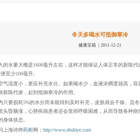
冬天多喝水可抵御寒冷
健康宝箱 | 2011-12-21
的水量大概是1600毫升左右，这样才能保证人体正常的新陈代谢
排便至少100毫升。
气湿度小，更应补充水分。如果喝水少，血液浓稠度就高，容
快新陈代谢，起到抵御寒冷的作用。
只要损耗5%的水分而未能得到及时补充，皮肤就会干燥。且冬
觉头昏脑涨，心肺疾病患者还会觉得呼吸困难，从而导致各种病
的身体状态。
问上海诗烨
药柜
网：
http://www.shshiye.com