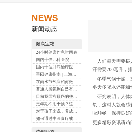
NEWS
新闻动态
健康宝箱
· 24小时健康作息时间表
· 国内十佳儿科医院
人们每天需要摄入
· 国内十佳肝病治疗医院排行
汗需要700毫升，
· 重阳健康指南 | 上海诗烨：秋养正当时，这份健康小贴士请收好​
冬季气候干燥，空
· 在雨水节气应如何做好健康保健？
冬天多喝水还能加
· 普通人感觉到自己有心理问题，有哪些方式可以来帮助缓解？
研究表明，人体内
· 目前我国宫颈癌的整体流行情况和防治形势如何？
· 更年期不用干预？这是个误会
氧，这时人就会感
· 对于孩子来说，养成哪些好习惯能够预防近视？
吸顺畅，保持良好
· 如何通过中医食疗或穴位按摩等方式来祛湿健脾？
更多精彩资讯请访
诗烨动态