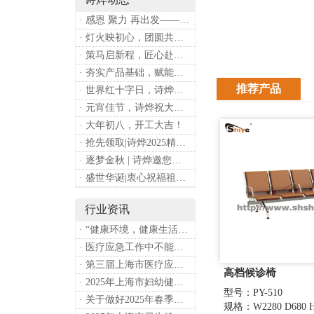
· 感恩 聚力 再出发——上海诗烨企业发展有限公司成立20周年庆典
· 灯火映初心，团圆共安康 —— 诗烨恭祝大家元宵喜乐
· 策马启新程，匠心赴华章——诗烨开工大吉
· 夯实产品基础，赋能专业服务——上海诗烨办公椅产品基础知识培训圆满开展
推荐产品
· 世界红十字日，诗烨向全体红十字人致以最诚挚的节日祝福
· 元宵佳节，诗烨祝大家团团圆圆
· 大年初八，开工大吉！
· 抢先领取|诗烨2025精美台历超前放送！
· 逐梦金秋 | 诗烨邀您共赴第90届中国国际医疗器械博览会
· 盛世华诞|衷心祝福祖国母亲昌盛富强！
行业资讯
· “健康环境，健康生活”，上海第37个爱国卫生月系列活动
· 医疗应急工作中不能忽略的设备：医用转运车
· 第三届上海市医疗应急青年职业技能大赛暨第八届进博会医疗保障技能大比武活动通知
高档候诊椅
· 2025年上海市妇幼健康工作要点
型号：PY-510
· 关于做好2025年春季新冠病毒感染等重点传染病防治工作的通知
规格：W2280 D680 H