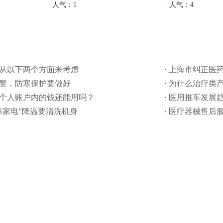
人气：1
人气：4
要从以下两个方面来考虑
· 上海市纠正
预警，防寒保护要做好
· 为什么治疗类
保个人账户内的钱还能用吗​？
· 医用推车发展
清凉家电”降温要清洗机身
· 医疗器械售后