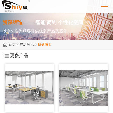
Toggl
navig
资深缔造
—— 智能 简约 个性化空间
以永久性为顾客提供优质产品及服务
首页
> 产品展示 >
概念家具
更多产品