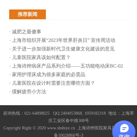
推荐新闻
· 减肥之最傻事
· 上海市组织开展“2023年世界肝炎日” 宣传周活动
· 关于进一步加强新时代卫生健康文化建设的意见
· 儿童医院家具该如何配置？
· 上海诗烨病床产品系列介绍——五功能电动床BC-02
· 家用护理床成为很多家庭的必需品
· 儿童医院在设计时需要注意哪些方面？
· 缓解疲劳小方法
咨询热线：021-64898025 QQ:2404953868, 1059182318 地址：上海莘
庄工业区春中路308号
Copyright Right © 2020 www.shshiye.cn 上海诗烨医院家具厂家
沪ICP
备10028860号-3